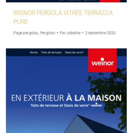
WEINOR PERGOLA VITRÉE TERRAZZA
PURE
Page pergolas
,
Pergolas
Par
sobeline
2 septembre 2020