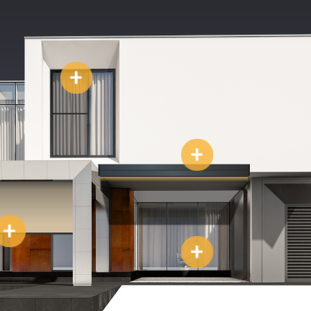
+
+
+
+