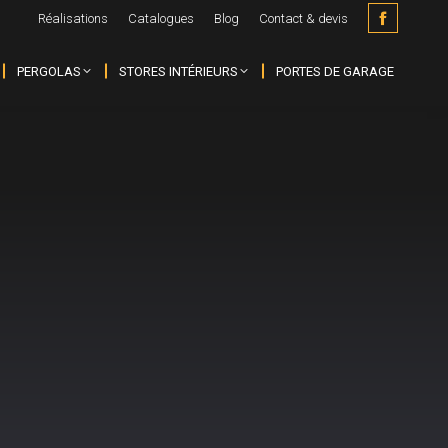
Réalisations
Catalogues
Blog
Contact & devis
Faceboo
page
PERGOLAS
STORES INTÉRIEURS
PORTES DE GARAGE
opens
in
new
window