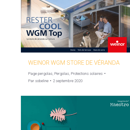
WEINOR WGM STORE DE VÉRANDA
Page pergolas
,
Pergolas
,
Protections solaires
Par
sobeline
2 septembre 2020