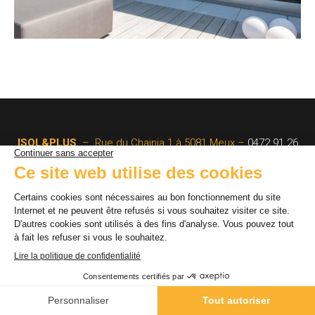
ISOL&PLUS
– Rue du Chainia 1 à 5081 Meux –
0472 91 26
77
© By Poush
Mentions légales
Politique de confidentialité