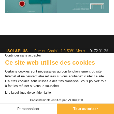
ISOL&PLUS
– Rue du Chainia 1 à 5081 Meux –
0472 91 26
77
© By Poush
Mentions légales
Politique de confidentialité