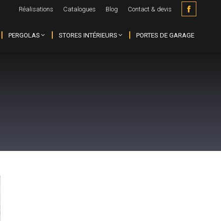
Réalisations
Catalogues
Blog
Contact & devis
Faceboo
page
PERGOLAS
STORES INTÉRIEURS
PORTES DE GARAGE
opens
in
new
window